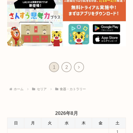
次
1
2
へ
ホーム
セリア
食器・カトラリー
2026年8月
日
月
火
水
木
金
土
1