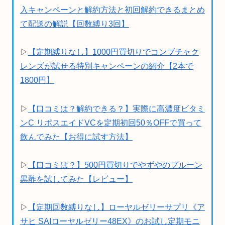
入キャンペーンと解約方法と初回解約できるまとめ
て配送の解説【回数縛り3回】
▷
【定期縛りなし】1000円買切りでコンブチャク
レンズが試せる特別キャンペーンの紹介【2本で
1800円】
▷
【口コミは？解約できる？】実際に高濃度ビタミ
ンC リポスエイドVCを定期初回50％OFFで買って
飲んでみた【お得に試す方法】
▷
【口コミは？】500円買切りでやずやのプルーン
黒酢を試してみた【レビュー】
▷
【定期回数縛りなし】ローヤルゼリーサプリ《ア
サヒ SAIローヤルゼリー48EX》のお試し定期モニ