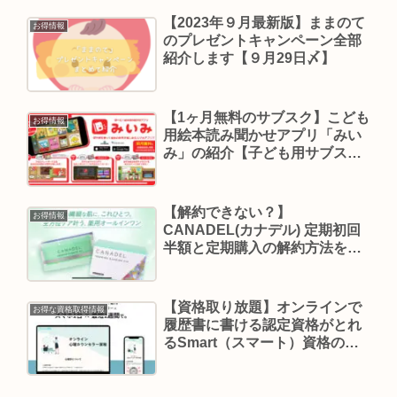
【2023年９月最新版】ままのて
お得情報
のプレゼントキャンペーン全部
紹介します【９月29日〆】
【1ヶ月無料のサブスク】こども
お得情報
用絵本読み聞かせアプリ「みい
み」の紹介【子ども用サブス
ク】
【解約できない？】
お得情報
CANADEL(カナデル) 定期初回
半額と定期購入の解約方法を解
説【実際に使ってみた】
【資格取り放題】オンラインで
お得な資格取得情報
履歴書に書ける認定資格がとれ
るSmart（スマート）資格の紹
介【副業を始めたい人向け】