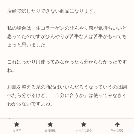
店頭で試したりできない商品になります。
私の場合は、生コラーゲンのひんやり感が気持ちいいと
思ってたのですがひんやりが苦手な人は苦手かもってち
ょっと思いました。
こればっかりは使ってみなかったら分からなかったです
ね。
お肌を整える系の商品はいいんだろうなっていうのは調
べたら分かるけど、「自分に合うか」は使ってみなきゃ
わからないですよね。
合わなかったらもったいないことになるので、なるべく
お試しから始めて合うかどうかしっかりチェックしてま
セリア
お得情報
ホームに戻る
Topに戻る