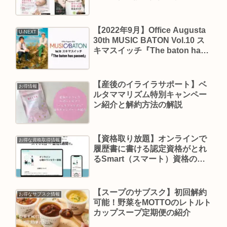
赤ちゃんが生まれたら読む本」
の紹介【無料でもらえる】
【2022年9月】Office Augusta
U-NEXT
30th MUSIC BATON Vol.10 ス
キマスイッチ『The baton has
passed』【U－NEXT独占配
信】
【産後のイライラサポート】ベ
お得情報
ルタママリズム特別キャンペー
ン紹介と解約方法の解説
【資格取り放題】オンラインで
お得な資格取得情報
履歴書に書ける認定資格がとれ
るSmart（スマート）資格の紹
介【副業を始めたい人向け】
【スープのサブスク】初回解約
お得なサブスク情報
可能！野菜をMOTTOのレトルト
カップスープ定期便の紹介