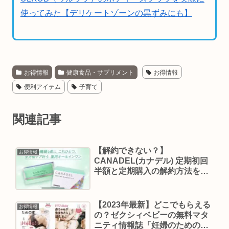
使ってみた【デリケートゾーンの黒ずみにも】
お得情報
健康食品・サプリメント
お得情報
便利アイテム
子育て
関連記事
【解約できない？】
お得情報
CANADEL(カナデル) 定期初回
半額と定期購入の解約方法を解
説【実際に使ってみた】
【2023年最新】どこでもらえる
お得情報
の？ゼクシィベビーの無料マタ
ニティ情報誌「妊婦のための本/