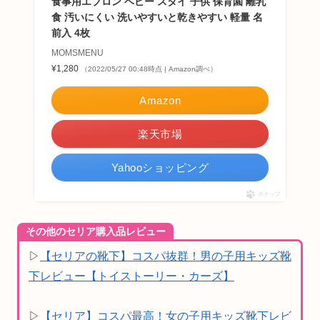
食事用エプロン ベビー スタイ 子供 保育園 離乳
食 汚いにくい 洗いやすいと乾きやすい 軽量 名
前入 4枚
MOMSMENU
¥1,280
（2022/05/27 00:48時点 | Amazon調べ）
Amazon
楽天市場
Yahooショッピング
ポチップ
その他のセリア購入品レビュー
▷
【セリアの靴下】コスパ抜群！男の子用キッズ靴
下レビュー【トイストーリー・カーズ】
▷
【セリア】コスパ最高！女の子用キッズ靴下レビ