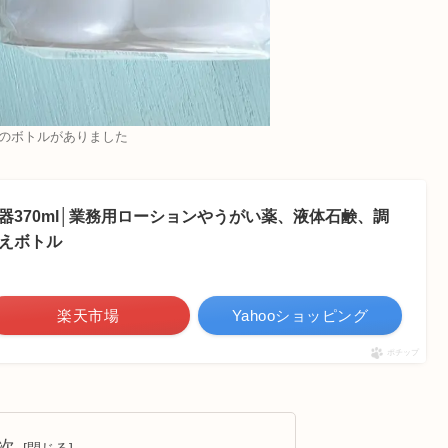
0㎖のボトルがありました
370ml│業務用ローションやうがい薬、液体石鹸、調
えボトル
楽天市場
Yahooショッピング
ポチップ
次